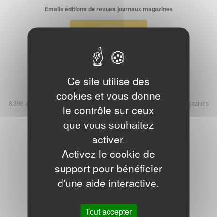
Emails éditions de revues journaux magazines
Ce site utilise des
cookies et vous donne
8.396 adresses emails des éditeurs de presse, journaux, revues, magazines
le contrôle sur ceux
et romans
110,00 € HT
que vous souhaitez
activer.
Adresses emails sociétés Internet
Activez le cookie de
support pour bénéficier
d'une aide interactive.
Tout accepter