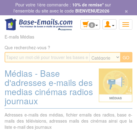
Panneau de gestion des cookies
Pour votre 1ère commande :
10% de remise*
sur
×
l'ensemble du site avec le code
BIENVENUE2026
0
E-mails Médias
Que recherchez-vous ?
Médias - Base
d'adresses e-mails des
medias cinémas radios
journaux
Adresses e-mails des médias, fichier emails des radios, base e-
mails des télévisions, adresses mails des cinémas ainsi que la
liste e-mail des journaux