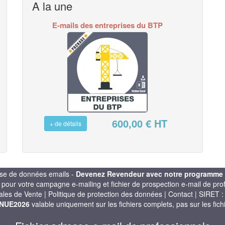
A la une
E-mails des entreprises du BTP
600,00 € HT
+ de détails
Base adresses emails industrie
se de données emails -
Devenez Revendeur avec notre programme d'
l pour votre campagne e-mailing et fichier de prospection e-mail de pr
ales de Vente
|
Politique de protection des données
|
Contact
| SIRET 
NUE2026
valable uniquement sur les fichiers complets, pas sur les fich