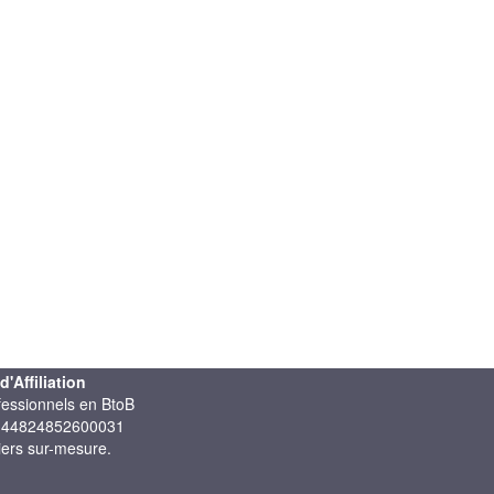
Affiliation
ofessionnels en BtoB
: 44824852600031
iers sur-mesure.