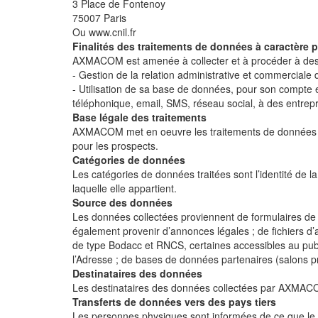
3 Place de Fontenoy
75007 Paris
Ou www.cnil.fr
Finalités des traitements de données à caractère 
AXMACOM est amenée à collecter et à procéder à des t
- Gestion de la relation administrative et commerciale
- Utilisation de sa base de données, pour son compte 
téléphonique, email, SMS, réseau social, à des entrepr
Base légale des traitements
AXMACOM met en oeuvre les traitements de données sus-
pour les prospects.
Catégories de données
Les catégories de données traitées sont l’identité de 
laquelle elle appartient.
Source des données
Les données collectées proviennent de formulaires de s
également provenir d’annonces légales ; de fichiers d’a
de type Bodacc et RNCS, certaines accessibles au publ
l’Adresse ; de bases de données partenaires (salons p
Destinataires des données
Les destinataires des données collectées par AXMACO
Transferts de données vers des pays tiers
Les personnes physiques sont informées de ce que le 