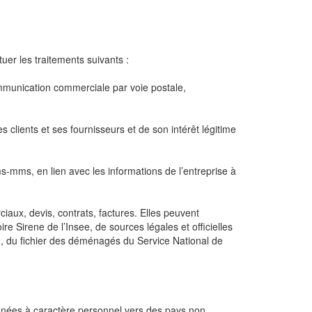
er les traitements suivants :
ommunication commerciale par voie postale,
lients et ses fournisseurs et de son intérêt légitime
s-mms, en lien avec les informations de l’entreprise à
aux, devis, contrats, factures. Elles peuvent
e Sirene de l’Insee, de sources légales et officielles
), du fichier des déménagés du Service National de
nnées à caractère personnel vers des pays non