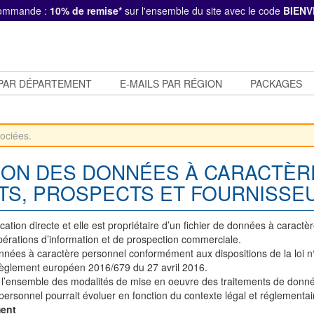
commande :
10% de remise*
sur l'ensemble du site avec le code
BIENV
 PAR DÉPARTEMENT
E-MAILS PAR RÉGION
PACKAGES
ION DES DONNÉES À CARACTÈR
NTS, PROSPECTS ET FOURNISSE
n directe et elle est propriétaire d’un fichier de données à caractère 
opérations d’information et de prospection commerciale.
ées à caractère personnel conformément aux dispositions de la loi n°7
au Règlement européen 2016/679 du 27 avril 2016.
de l’ensemble des modalités de mise en oeuvre des traitements de do
personnel pourrait évoluer en fonction du contexte légal et réglementai
ment