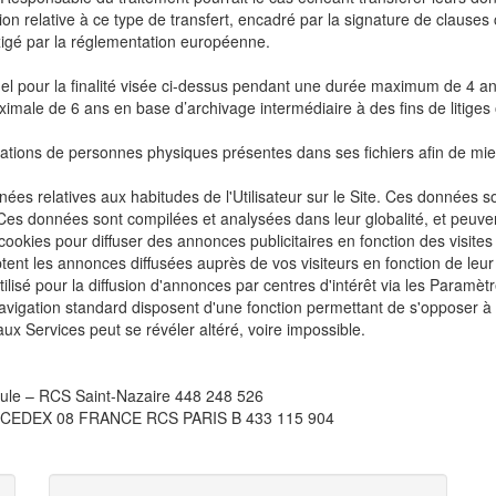
ation relative à ce type de transfert, encadré par la signature de claus
xigé par la réglementation européenne.
pour la finalité visée ci-dessus pendant une durée maximum de 4 ans
ale de 6 ans en base d’archivage intermédiaire à des fins de litiges 
ns de personnes physiques présentes dans ses fichiers afin de mieux 
elatives aux habitudes de l'Utilisateur sur le Site. Ces données sont 
. Ces données sont compilées et analysées dans leur globalité, et peuven
 cookies pour diffuser des annonces publicitaires en fonction des visite
ent les annonces diffusées auprès de vos visiteurs en fonction de leur 
ilisé pour la diffusion d'annonces par centres d'intérêt via les Paramètr
de navigation standard disposent d'une fonction permettant de s'opposer 
 aux Services peut se révéler altéré, voire impossible.
le – RCS Saint-Nazaire 448 248 526
 CEDEX 08 FRANCE RCS PARIS B 433 115 904