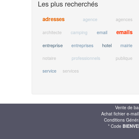
Les plus recherchés
adresses
agence
agences
emails
architecte
camping
email
entreprise
hotel
entreprises
mairie
notaire
professionnels
publique
service
services
Vente de ba
Achat fichier e-mai
Conditions Génér
* Code
BIENVE