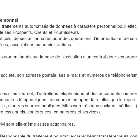
personnel
raitements automatisés de données à caractère personnel pour effectu
 de ses Prospects, Clients et Fournisseurs
et celui de ses actionnaires pour des opérations d’information et de c
ises, associations ou administrations.
mentionnés sur la base de l’exécution d’un contrat pour ses propres c
la société, son adresse postale, ses e-mails et numéros de téléphone/sm
es sites internet, d’entretiens téléphonique et des documents commerci
nnuaires téléphoniques ; de sources en open data telles que le répertoir
ic ; d’autres sources publiques (sites web, réseaux sociaux, médias…
rofessionnels, conférences, commerces et services).
M sont elle-même et ses actionnaires.
Responsable du traitement pourrait le cas échéant transférer leurs do