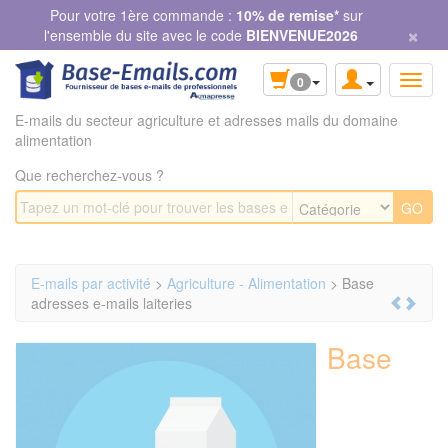
Panneau de gestion des cookies
Pour votre 1ère commande :
10% de remise*
sur
×
l'ensemble du site avec le code
BIENVENUE2026
0
E-mails du secteur agriculture et adresses mails du domaine
alimentation
Que recherchez-vous ?
E-mails par activité
>
Agriculture - Alimentation
> Base
adresses e-mails laiteries
Base