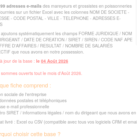
399 adresses e-mails
des mareyeurs et grossistes en poissonneries
fournies sur un fichier Excel avec les colonnes NOM DE SOCIETE -
SSE - CODE POSTAL - VILLE - TELEPHONE - ADRESSES E-
S
 ajoutons systématiquement les champs FORME JURIDIQUE / NOM
IRIGEANT / DATE DE CREATION / SIRET / SIREN / CODE NAF APE
IFFRE D'AFFAIRES / RESULTAT / NOMBRE DE SALARIÉS
CTIF que nous avons en notre possession.
à jour de la base :
le
04 Août 2026
sommes ouverts tout le mois d'Août 2026.
que fiche comprend :
n sociale de l'entreprise
données postales et téléphoniques
se e-mail professionnelle
o SIRET / informations légales / nom du dirigeant que nous avons en
t livré : Excel ou CSV (compatible avec tous vos logiciels CRM et emai
quoi choisir cette base ?