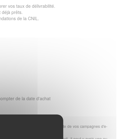
er vos taux de délivrabilité.
 déjà prêts.
dations de la CNIL.
ompter de la date d'achat
ous garantit le meilleur taux de réussite de vos campagnes d'e-
 votre commande, du lundi au vendredi. Il peut y avoir une ou