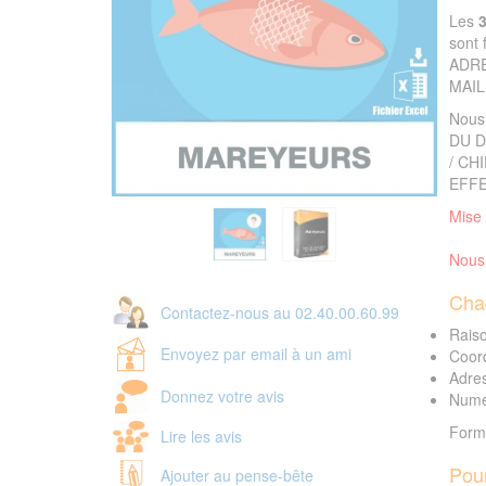
Les
sont 
ADRE
MAIL
Nous
DU D
/ CH
EFFE
Mise 
Nous 
Cha
Contactez-nous au 02.40.00.60.99
Raiso
Envoyez par email à un ami
Coor
Adres
Donnez votre avis
Numér
Forma
Lire les avis
Pour
Ajouter au pense-bête