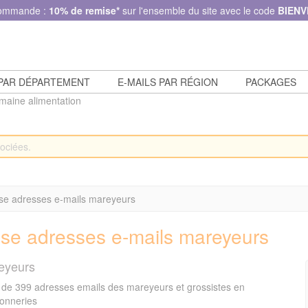
commande :
10% de remise*
sur l'ensemble du site avec le code
BIENV
 PAR DÉPARTEMENT
E-MAILS PAR RÉGION
PACKAGES
omaine alimentation
se adresses e-mails mareyeurs
se adresses e-mails mareyeurs
eyeurs
de 399 adresses emails des mareyeurs et grossistes en
onneries