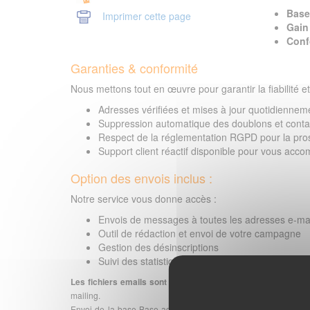
Base 
Imprimer cette page
Gain
Conf
Garanties & conformité
Nous mettons tout en œuvre pour garantir la fiabilité et 
Adresses vérifiées et mises à jour quotidiennem
Suppression automatique des doublons et contac
Respect de la réglementation RGPD pour la pro
Support client réactif disponible pour vous acc
Option des envois inclus :
Notre service vous donne accès :
Envois de messages à toutes les adresses e-mai
Outil de rédaction et envoi de votre campagne
Gestion des désinscriptions
Suivi des statistiques (ouvertures, clics, rebonds
Les fichiers emails sont préparés à la commande car nous v
mailing.
Envoi de la base Base adresses e-mails mareyeurs sur toute l