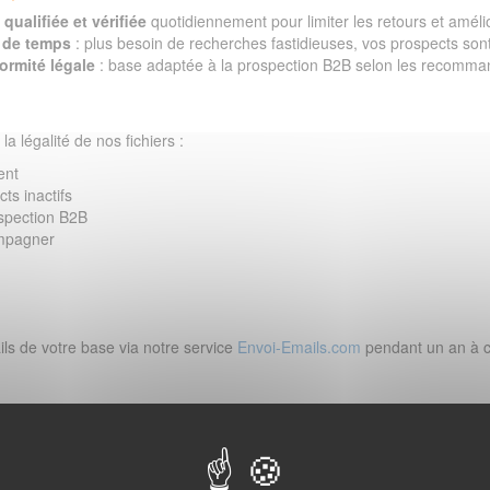
qualifiée et vérifiée
quotidiennement pour limiter les retours et amélior
 de temps
: plus besoin de recherches fastidieuses, vos prospects sont
ormité légale
: base adaptée à la prospection B2B selon les recomman
la légalité de nos fichiers :
ent
ts inactifs
spection B2B
ompagner
ls de votre base via notre service
Envoi-Emails.com
pendant un an à c
)
érifions et contrôlons chaque jour la validité des adresses e-mails
, ce qui v
a France métropolitaine dans un fichier excel par email quelques minutes après