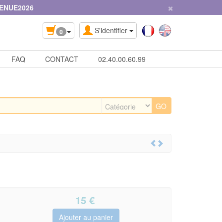
×
ENUE2026
S'identifier
0
FAQ
CONTACT
02.40.00.60.99
15
€