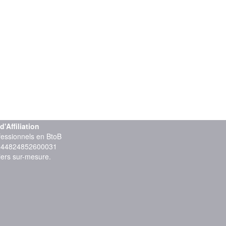
Affiliation
ofessionnels en BtoB
: 44824852600031
iers sur-mesure.