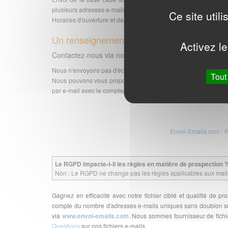
plusieurs adresses e-mails pour la même entreprise.
Ce site util
Horaires d'ouverture et de traitement de votre commande : du l
Un renseignement ? Des questions ?
Activez le
Contactez-nous via notre
page contact
, au
02.40.00.
Nous n'envoyons pas d'échantillon de bases.
Tout
Nous pouvons vous proposer l'achat d'une sélection du fichier
par e-mail avec le comptage et devis correspondant.
Envoi-Emails.com : 
Le RGPD impacte-t-il les règles en matière de prospection ?
Non : Le RGPD ne change pas les règles applicables aux mails 
Gagnez en efficacité avec notre fichier ciblé et qualifié de 
compte du nombre d'adresses e-mails uniques sans doublon sur 
via
www.envoi-emails.com
. Nous sommes fournisseur de fich
Questions
sur nos fichiers e-mails.