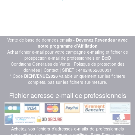
Vente de base de données emails -
Devenez Revendeur avec
notre programme d'Affiliation
Achat fichier e-mail pour votre campagne e-mailing et fichier de
prospection e-mail de professionnels en BtoB
Conditions Générales de Vente
|
Politique de protection des
données
|
Contact
| SIRET : 44824852600031
* Code
BIENVENUE2026
valable uniquement sur les fichiers
complets, pas sur les fichiers sur-mesure.
Fichier adresse e-mail de professionnels
Achetez vos fichiers d'adresses e-mails de professionnels
pour gérer vos campagnes e-mailing. Base-Emails.com