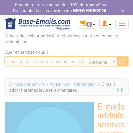
Panneau de gestion des cookies
Pour votre 1ère commande :
10% de remise*
sur
×
l'ensemble du site avec le code
BIENVENUE2026
0
E-mails du secteur agriculture et adresses mails du domaine
alimentation
Que recherchez-vous ?
E-mails par activité
>
Agriculture - Alimentation
> E-mails
additifs aromes levures alimentaires
E-mails
additifs
aromes
levures