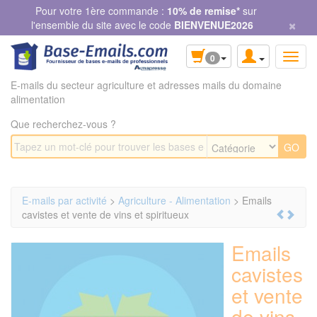
Panneau de gestion des cookies
Pour votre 1ère commande :
10% de remise*
sur
×
l'ensemble du site avec le code
BIENVENUE2026
0
E-mails du secteur agriculture et adresses mails du domaine
alimentation
Que recherchez-vous ?
E-mails par activité
>
Agriculture - Alimentation
> Emails
cavistes et vente de vins et spiritueux
Emails
cavistes
et vente
de vins