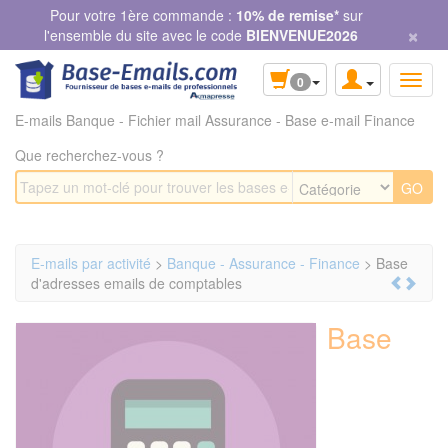
Panneau de gestion des cookies
Pour votre 1ère commande :
10% de remise*
sur
×
l'ensemble du site avec le code
BIENVENUE2026
0
E-mails Banque - Fichier mail Assurance - Base e-mail Finance
Que recherchez-vous ?
E-mails par activité
>
Banque - Assurance - Finance
> Base
d'adresses emails de comptables
Base