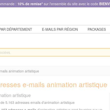
commande :
10% de remise*
sur l'ensemble du site avec le code
BIENV
 PAR DÉPARTEMENT
E-MAILS PAR RÉGION
PACKAGES
ails animation artistique
resses e-mails animation artistique
ation artistique
de 5.163 adresses emails d'animation artistique
5.163 adresses e-mails
d'animation artistique sont fournies sur un