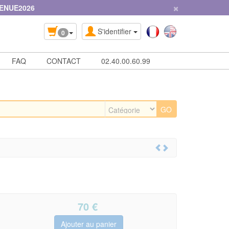
×
ENUE2026
S'identifier
0
FAQ
CONTACT
02.40.00.60.99
70
€