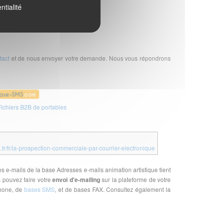
ntialité
tact
et de nous envoyer votre demande. Nous vous répondrons
ichiers B2B de portables
l.fr/fr/la-prospection-commerciale-par-courrier-electronique
es e-mails de la base Adresses e-mails animation artistique tient
 pouvez faire votre
envoi d'e-mailing
sur la plateforme de votre
phone, de
bases SMS
, et de bases FAX. Consultez également la