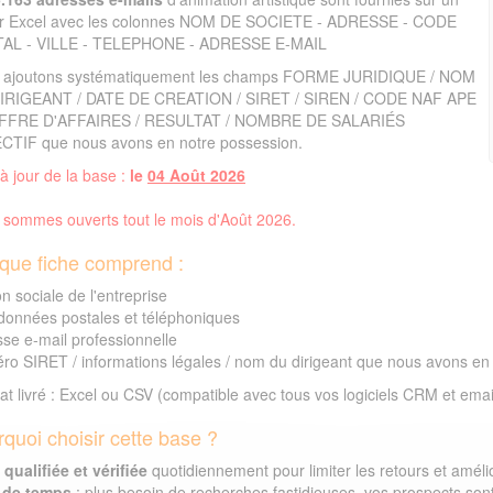
ier Excel avec les colonnes NOM DE SOCIETE - ADRESSE - CODE
AL - VILLE - TELEPHONE - ADRESSE E-MAIL
 ajoutons systématiquement les champs FORME JURIDIQUE / NOM
IRIGEANT / DATE DE CREATION / SIRET / SIREN / CODE NAF APE
IFFRE D'AFFAIRES / RESULTAT / NOMBRE DE SALARIÉS
CTIF que nous avons en notre possession.
à jour de la base :
le
04 Août 2026
sommes ouverts tout le mois d'Août 2026.
que fiche comprend :
n sociale de l'entreprise
données postales et téléphoniques
se e-mail professionnelle
o SIRET / informations légales / nom du dirigeant que nous avons en
t livré : Excel ou CSV (compatible avec tous vos logiciels CRM et emai
quoi choisir cette base ?
qualifiée et vérifiée
quotidiennement pour limiter les retours et amélior
 de temps
: plus besoin de recherches fastidieuses, vos prospects sont