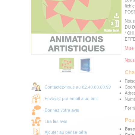
fich
POST
Nous
DU D
/ CH
EFFE
Mise 
Nous 
Cha
Raiso
Contactez-nous au 02.40.00.60.99
Coor
Adres
Envoyez par email à un ami
Numér
Forma
Donnez votre avis
Pour
Lire les avis
Base 
Ajouter au pense-bête
Gain