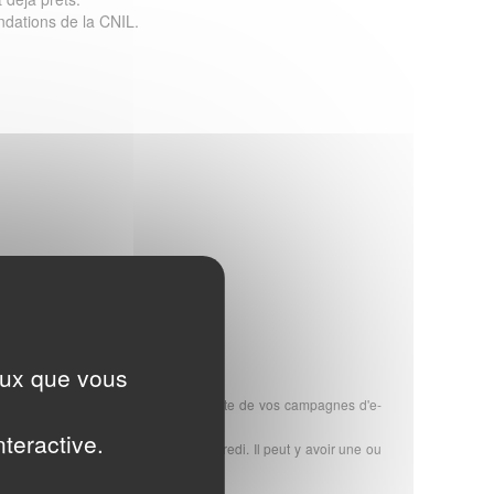
dations de la CNIL.
ompter de la date d'achat
ceux que vous
ous garantit le meilleur taux de réussite de vos campagnes d'e-
nteractive.
ès votre commande, du lundi au vendredi. Il peut y avoir une ou