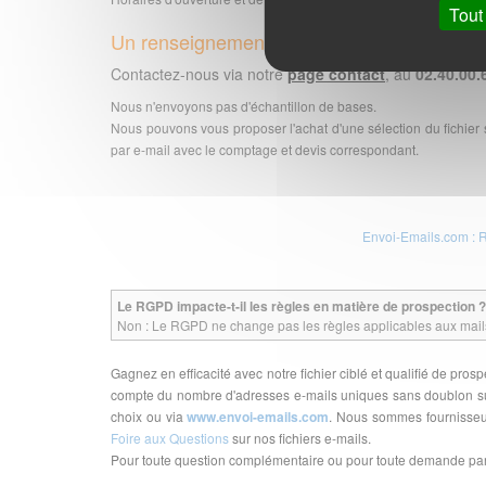
Tout
Un renseignement ? Des questions ?
Contactez-nous via notre
page contact
, au
02.40.00.
Nous n'envoyons pas d'échantillon de bases.
Nous pouvons vous proposer l'achat d'une sélection du fichier
par e-mail avec le comptage et devis correspondant.
Envoi-Emails.com : 
Le RGPD impacte-t-il les règles en matière de prospection ?
Non : Le RGPD ne change pas les règles applicables aux mails 
Gagnez en efficacité avec notre fichier ciblé et qualifié de pro
compte du nombre d'adresses e-mails uniques sans doublon sur 
choix ou via
www.envoi-emails.com
. Nous sommes fournisseur
Foire aux Questions
sur nos fichiers e-mails.
Pour toute question complémentaire ou pour toute demande part