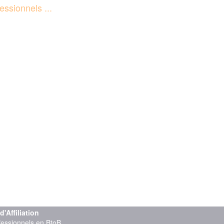
essionnels ...
Affiliation
ofessionnels en BtoB