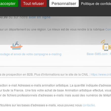
 accepter
Tout refuser
Personnaliser
Politique de confide
60.99
ou sur notre
aide en ligne
 sur un département ou une région. Le mieux est de vous rendre à la rubrique
Con
Base-SMS.com : F
Routage et envoi de votre campagne e-mailing
de prospection en B2B. Plus d'informations sur le site de la CNIL :
https://www.cni
spection e-mail Adresses e-mails animation artistique. La quantité indiquée d'adress
toute la France. Une fois votre achat de base Animation artistique effectué, vous
 de fichiers professionnels d'adresses e-mails mais aussi des numéros de télé
iculière sur les bases d'adresses e-mails, vous pouvez nous
contacter
.