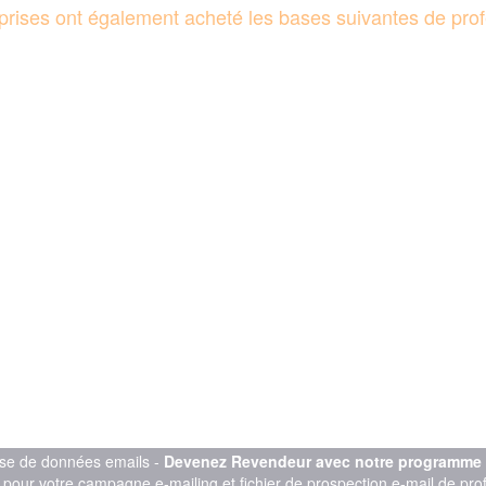
reprises ont également acheté les bases suivantes de prof
se de données emails -
Devenez Revendeur avec notre programme d'
l pour votre campagne e-mailing et fichier de prospection e-mail de pr