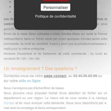
Outil de rédaction et envoi de votre campagne
Gestion des désinscriptions
Personnaliser
Suivi des statistiques (ouvertures, clics, rebonds)
Politique de confidentialité
Les fichiers emails sont préparés à la commande car nous vérifions et
contrôlons chaque jour la validité des adresses e-mails
, ce qui vous
garantit le meilleur taux de réussite de vos campagnes d'e-mailing.
Envoi de la base Base adresses e-mails Hautes-Alpes sur toute la France
métropolitaine dans un fichier excel par email quelques minutes après votre
commande, du lundi au vendredi. Il peut y avoir une ou plusieurs adresses e-
mails pour la même entreprise.
Horaires d'ouverture et de traitement de votre commande : du lundi au
vendredi 9h-12h / 14h-18h.
Un renseignement ? Des questions ?
Contactez-nous via notre
page contact
, au
02.40.00.60.99
ou
sur notre
aide en ligne
Nous n'envoyons pas d'échantillon de bases.
Nous pouvons vous proposer l'achat d'une sélection du fichier sur un
département ou une région. Le mieux est de vous rendre à la rubrique
Contact
et de nous envoyer votre demande. Nous vous répondrons par e-
mail avec le comptage et devis correspondant.