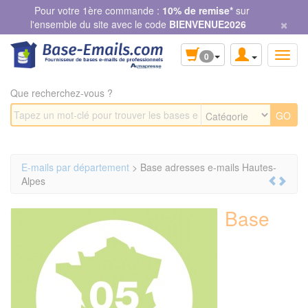
Panneau de gestion des cookies
Pour votre 1ère commande :
10% de remise*
sur
×
l'ensemble du site avec le code
BIENVENUE2026
0
Que recherchez-vous ?
E-mails par département
> Base adresses e-mails Hautes-
Alpes
Base