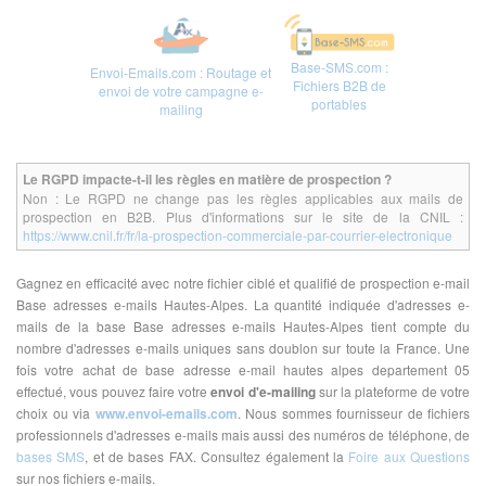
Base-SMS.com :
Envoi-Emails.com : Routage et
Fichiers B2B de
envoi de votre campagne e-
portables
mailing
Le RGPD impacte-t-il les règles en matière de prospection ?
Non : Le RGPD ne change pas les règles applicables aux mails de
prospection en B2B. Plus d'informations sur le site de la CNIL :
https://www.cnil.fr/fr/la-prospection-commerciale-par-courrier-electronique
Gagnez en efficacité avec notre fichier ciblé et qualifié de prospection e-mail
Base adresses e-mails Hautes-Alpes. La quantité indiquée d'adresses e-
mails de la base Base adresses e-mails Hautes-Alpes tient compte du
nombre d'adresses e-mails uniques sans doublon sur toute la France. Une
fois votre achat de base adresse e-mail hautes alpes departement 05
effectué, vous pouvez faire votre
envoi d'e-mailing
sur la plateforme de votre
choix ou via
www.envoi-emails.com
. Nous sommes fournisseur de fichiers
professionnels d'adresses e-mails mais aussi des numéros de téléphone, de
bases SMS
, et de bases FAX. Consultez également la
Foire aux Questions
sur nos fichiers e-mails.