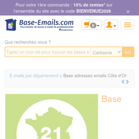
Panneau de gestion des cookies
Pour votre 1ère commande :
10% de remise*
sur
×
l'ensemble du site avec le code
BIENVENUE2026
0
Que recherchez-vous ?
E-mails par département
> Base adresses emails Côte d'Or
Base