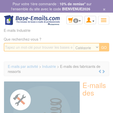
Panneau de gestion des cookies
Pour votre 1ère commande :
10% de remise*
sur
×
l'ensemble du site avec le code
BIENVENUE2026
0
E-mails Industrie
Que recherchez-vous ?
E-mails par activité
>
Industrie
> E-mails des fabricants de
ressorts
E-mails
des