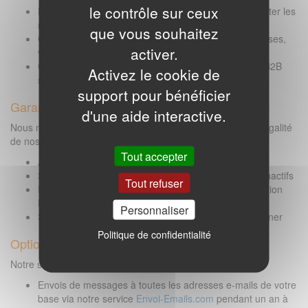
le contrôle sur ceux
Base qualifiée et vérifiée
quotidiennement pour limiter les
retours et améliorer vos taux de délivrabilité.
que vous souhaitez
Gain de temps
: plus besoin de recherches fastidieuses,
activer.
vos prospects sont déjà prêts.
Conformité légale
: base adaptée à la prospection B2B
Activez le cookie de
selon les recommandations de la CNIL.
support pour bénéficier
Garanties & conformité
d'une aide interactive.
Nous mettons tout en œuvre pour garantir la fiabilité et la légalité
de nos fichiers :
Tout accepter
Adresses vérifiées et mises à jour quotidiennement
Suppression automatique des doublons et contacts inactifs
Tout refuser
Respect de la réglementation RGPD pour la prospection
B2B
Personnaliser
Support client réactif disponible pour vous accompagner
Politique de confidentialité
Option des envois inclus :
Notre service vous donne accès :
Envois de messages à toutes les adresses e-mails de votre
base via notre service
Envoi-Emails.com
pendant un an à