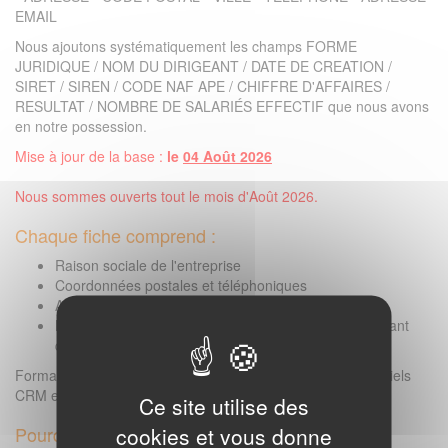
EMAIL
Nous ajoutons systématiquement les champs FORME
JURIDIQUE / NOM DU DIRIGEANT / DATE DE CREATION /
SIRET / SIREN / CODE NAF APE / CHIFFRE D'AFFAIRES /
RESULTAT / NOMBRE DE SALARIÉS EFFECTIF que nous avons
en notre possession.
Mise à jour de la base :
le
04 Août 2026
Nous sommes ouverts tout le mois d'Août 2026.
Chaque fiche comprend :
Raison sociale de l'entreprise
Coordonnées postales et téléphoniques
Adresse e-mail professionnelle
Numéro SIRET / informations légales / nom du dirigeant
que nous avons en notre possession
Format livré : Excel ou CSV (compatible avec tous vos logiciels
CRM et emailing).
Ce site utilise des
cookies et vous donne
Pourquoi choisir cette base ?