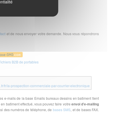
ntialité
tact
et de nous envoyer votre demande. Nous vous répondrons
ichiers B2B de portables
l.fr/fr/la-prospection-commerciale-par-courrier-electronique
ses e-mails de la base Emails bureaux dessins en batiment tient
en batiment effectué, vous pouvez faire votre
envoi d'e-mailing
ussi des numéros de téléphone, de
bases SMS
, et de bases FAX.