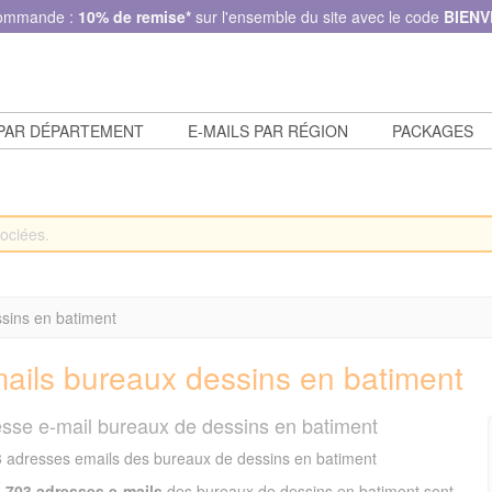
commande :
10% de remise*
sur l'ensemble du site avec le code
BIENV
 PAR DÉPARTEMENT
E-MAILS PAR RÉGION
PACKAGES
sins en batiment
ails bureaux dessins en batiment
sse e-mail bureaux de dessins en batiment
 adresses emails des bureaux de dessins en batiment
1.703 adresses e-mails
des bureaux de dessins en batiment sont