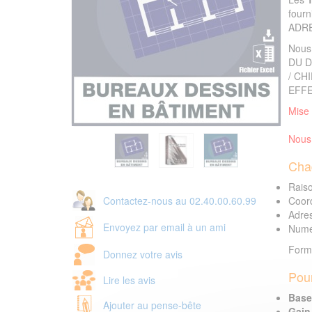
fourn
ADRE
Nous
DU D
/ CH
EFFE
Mise 
Nous 
Cha
Raiso
Contactez-nous au 02.40.00.60.99
Coor
Adres
Envoyez par email à un ami
Numér
Forma
Donnez votre avis
Pour
Lire les avis
Base 
Ajouter au pense-bête
Gain