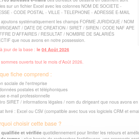
ies sur un fichier Excel avec les colonnes NOM DE SOCIETE -
SSE - CODE POSTAL - VILLE - TELEPHONE - ADRESSE E-MAIL
 ajoutons systématiquement les champs FORME JURIDIQUE / NOM
IRIGEANT / DATE DE CREATION / SIRET / SIREN / CODE NAF APE
IFFRE D'AFFAIRES / RESULTAT / NOMBRE DE SALARIÉS
CTIF que nous avons en notre possession.
à jour de la base :
le
04 Août 2026
sommes ouverts tout le mois d'Août 2026.
que fiche comprend :
n sociale de l'entreprise
données postales et téléphoniques
se e-mail professionnelle
o SIRET / informations légales / nom du dirigeant que nous avons en
t livré : Excel ou CSV (compatible avec tous vos logiciels CRM et emai
quoi choisir cette base ?
qualifiée et vérifiée
quotidiennement pour limiter les retours et amélior
 de temps
: plus besoin de recherches fastidieuses, vos prospects sont