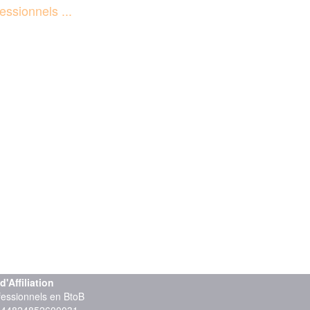
essionnels ...
Affiliation
ofessionnels en BtoB