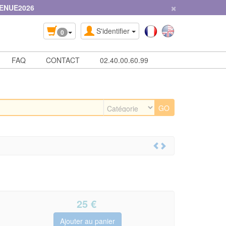
×
ENUE2026
S'identifier
0
FAQ
CONTACT
02.40.00.60.99
25
€