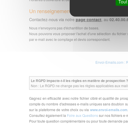
Tout
Un renseignement ? Des questions ?
Contactez-nous via notre
page contact
, au
02.40.00.
Nous n'envoyons pas d'échantillon de bases.
Nous pouvons vous proposer l'achat d'une sélection du fichier
par e-mail avec le comptage et devis correspondant.
Envoi-Emails.com : 
Le RGPD impacte-t-il les règles en matière de prospection ?
Non : Le RGPD ne change pas les règles applicables aux mails 
Gagnez en efficacité avec notre fichier ciblé et qualifié de p
compte du nombre d'adresses e-mails uniques sans doublon sur 
sur la plateforme de votre choix ou via
www.envoi-emails.com
Consultez également la
Foire aux Questions
sur nos fichiers e-m
Pour toute question complémentaire ou pour toute demande part