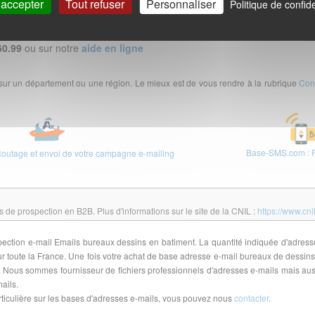
 accepter
Tout refuser
Personnaliser
Politique de confide
60.99
ou sur notre
aide en ligne
 sur un département ou une région. Le mieux est de vous rendre à la rubrique
Con
Base-SMS.com : F
Routage et envoi de votre campagne e-mailing
de prospection en B2B. Plus d'informations sur le site de la CNIL :
https://www.cni
rospection e-mail Emails bureaux dessins en batiment. La quantité indiquée d'adres
toute la France. Une fois votre achat de base adresse e-mail bureaux de dessins 
. Nous sommes fournisseur de fichiers professionnels d'adresses e-mails mais a
ails.
iculière sur les bases d'adresses e-mails, vous pouvez nous
contacter
.