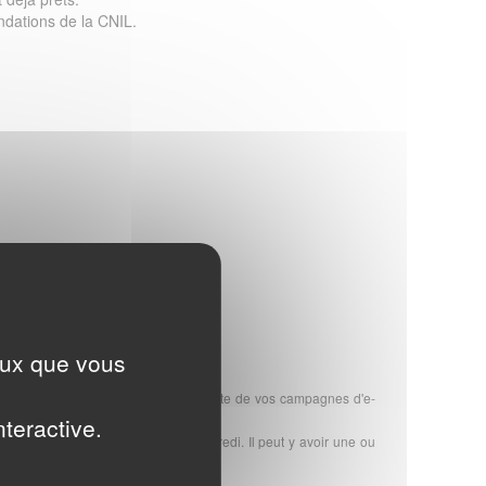
dations de la CNIL.
ompter de la date d'achat
ceux que vous
ous garantit le meilleur taux de réussite de vos campagnes d'e-
nteractive.
s votre commande, du lundi au vendredi. Il peut y avoir une ou