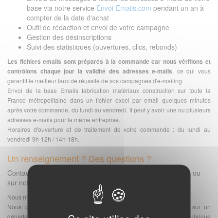
base via notre service
Envoi-Emails.com
pendant un an à
compter de la date d'achat
Outil de rédaction et envoi de votre campagne
Gestion des désinscriptions
Suivi des statistiques (ouvertures, clics, rebonds)
Les fichiers emails sont préparés à la commande car nous vérifions et
contrôlons chaque jour la validité des adresses e-mails
, ce qui vous
garantit le meilleur taux de réussite de vos campagnes d'e-mailing.
Envoi de la base Emails fabrication matériaux construction sur toute la
France métropolitaine dans un fichier excel par email quelques minutes
après votre commande, du lundi au vendredi. Il peut y avoir une ou plusieurs
adresses e-mails pour la même entreprise.
Horaires d'ouverture et de traitement de votre commande : du lundi au
vendredi 9h-12h / 14h-18h.
Un renseignement ? Des questions ?
Contactez-nous via notre
page contact
, au
02.40.00.60.99
ou
sur notre
aide en ligne
Nous n'envoyons pas d'échantillon de bases.
Nous pouvons vous proposer l'achat d'une sélection du fichier sur un
département ou une région. Le mieux est de vous rendre à la rubrique