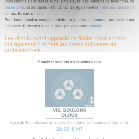
professionnels d'adresses e-mails mais aussi des numéros de téléphone, de
bases SMS
, et de bases FAX. Consultez également la
Foire aux Questions
sur nos fichiers e-mails.
Pour toute question complémentaire ou pour toute demande particulière sur
les bases d'adresses e-mails, vous pouvez nous
contacter
.
Les clients ayant apprécié ce fichier d'entreprises
ont également acheté les bases suivantes de
professionnels ...
Emails fabricants vis boulons clous
Base de 450 adresses emails des boulonneries, visseries et clouteries
20,00 € HT