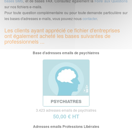
bases SMS
, et de bases FAX. Consultez également la
Foire aux Questions
sur nos fichiers e-mails.
Pour toute question complémentaire ou pour toute demande particulière sur
les bases d'adresses e-mails, vous pouvez nous
contacter
.
Les clients ayant apprécié ce fichier d'entreprises
ont également acheté les bases suivantes de
professionnels ...
Base d'adresses emails de psychiatres
3.423 adresses emails de psychiatres
50,00 € HT
Adresses emails Professions Libérales