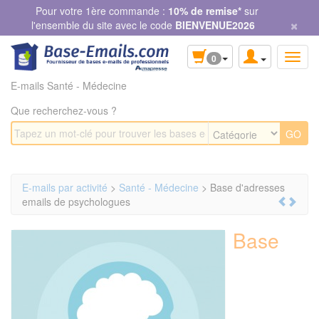
Panneau de gestion des cookies
Pour votre 1ère commande :
10% de remise*
sur
×
l'ensemble du site avec le code
BIENVENUE2026
0
E-mails Santé - Médecine
Que recherchez-vous ?
E-mails par activité
>
Santé - Médecine
> Base d'adresses
emails de psychologues
Base