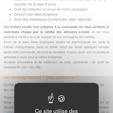
compter de la date d'achat
Outil de rédaction et envoi de votre campagne
Gestion des désinscriptions
Suivi des statistiques (ouvertures, clics, rebonds)
Les fichiers emails sont préparés à la commande car nous vérifions et
contrôlons chaque jour la validité des adresses e-mails
, ce qui vous
garantit le meilleur taux de réussite de vos campagnes d'e-mailing.
Envoi de la base Base d'adresses emails de psychologues sur toute la
France métropolitaine dans un fichier excel par email quelques minutes
après votre commande, du lundi au vendredi. Il peut y avoir une ou plusieurs
adresses e-mails pour la même entreprise.
Horaires d'ouverture et de traitement de votre commande : du lundi au
vendredi 9h-12h / 14h-18h.
Un renseignement ? Des questions ?
Contactez-nous via notre
page contact
, au
02.40.00.60.99
ou
sur notre
aide en ligne
Nous n'envoyons pas d'échantillon de bases.
Nous pouvons vous proposer l'achat d'une sélection du fichier sur un
département ou une région. Le mieux est de vous rendre à la rubrique
Ce site utilise des
Contact
et de nous envoyer votre demande. Nous vous répondrons par e-