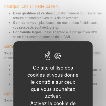
Pourquoi choisir cette base ?
Base qualifiée et vérifiée
quotidiennement pour limiter les
retours et améliorer vos taux de délivrabilité.
Gain de temps
: plus besoin de recherches fastidieuses,
vos prospects sont déjà prêts.
Conformité légale
: base adaptée à la prospection B2B
selon les recommandations de la CNIL.
Garanties & conformité
Nous mettons tout en œuvre pour garantir la fiabilité et la légalité
de nos fichiers :
Adresses vérifiées et mises à jour quotidiennement
Ce site utilise des
Suppression automatique des doublons et contacts inactifs
cookies et vous donne
Respect de la réglementation RGPD pour la prospection
B2B
le contrôle sur ceux
Support client réactif disponible pour vous accompagner
que vous souhaitez
Option des envois inclus :
activer.
Notre service vous donne accès :
Activez le cookie de