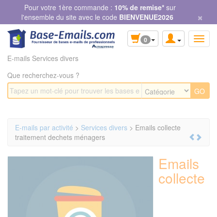
Panneau de gestion des cookies
Pour votre 1ère commande :
10% de remise*
sur
×
l'ensemble du site avec le code
BIENVENUE2026
0
E-mails Services divers
Que recherchez-vous ?
E-mails par activité
>
Services divers
> Emails collecte
traitement dechets ménagers
Emails
collecte