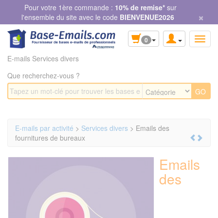
Panneau de gestion des cookies
Pour votre 1ère commande :
10% de remise*
sur
×
l'ensemble du site avec le code
BIENVENUE2026
0
E-mails Services divers
Que recherchez-vous ?
E-mails par activité
>
Services divers
> Emails des
fournitures de bureaux
Emails
des