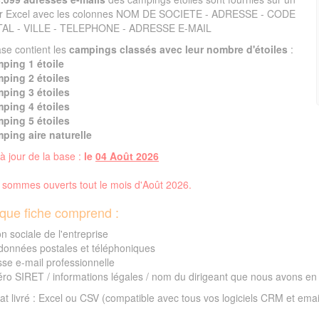
ier Excel avec les colonnes NOM DE SOCIETE - ADRESSE - CODE
AL - VILLE - TELEPHONE - ADRESSE E-MAIL
se contient les
campings classés avec leur nombre d'étoiles
:
mping 1 étoile
mping 2 étoiles
mping 3 étoiles
mping 4 étoiles
mping 5 étoiles
ping aire naturelle
à jour de la base :
le
04 Août 2026
sommes ouverts tout le mois d'Août 2026.
que fiche comprend :
n sociale de l'entreprise
données postales et téléphoniques
se e-mail professionnelle
o SIRET / informations légales / nom du dirigeant que nous avons en
t livré : Excel ou CSV (compatible avec tous vos logiciels CRM et emai