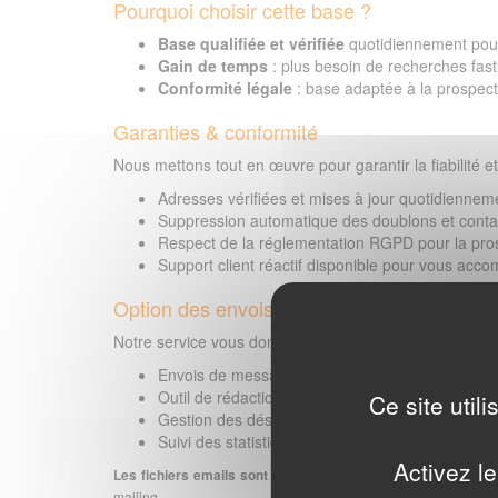
Pourquoi choisir cette base ?
Base qualifiée et vérifiée
quotidiennement pour l
Gain de temps
: plus besoin de recherches fast
Conformité légale
: base adaptée à la prospec
Garanties & conformité
Nous mettons tout en œuvre pour garantir la fiabilité et 
Adresses vérifiées et mises à jour quotidiennem
Suppression automatique des doublons et contac
Respect de la réglementation RGPD pour la pro
Support client réactif disponible pour vous acc
Option des envois inclus :
Notre service vous donne accès :
Envois de messages à toutes les adresses e-mai
Outil de rédaction et envoi de votre campagne
Ce site util
Gestion des désinscriptions
Suivi des statistiques (ouvertures, clics, rebonds
Activez le
Les fichiers emails sont préparés à la commande car nous v
mailing.