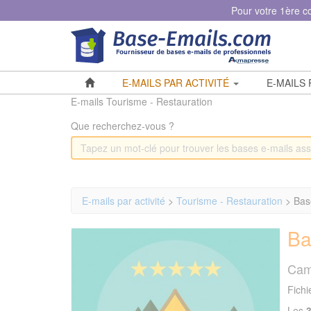
Panneau de gestion des cookies
Pour votre 1ère 
E-MAILS PAR ACTIVITÉ
E-MAILS
E-mails Tourisme - Restauration
Que recherchez-vous ?
E-mails par activité
>
Tourisme - Restauration
> Base
Ba
Cam
Fichi
Les