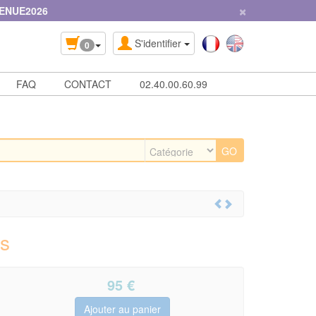
×
ENUE2026
S'identifier
0
FAQ
CONTACT
02.40.00.60.99
és
95
€