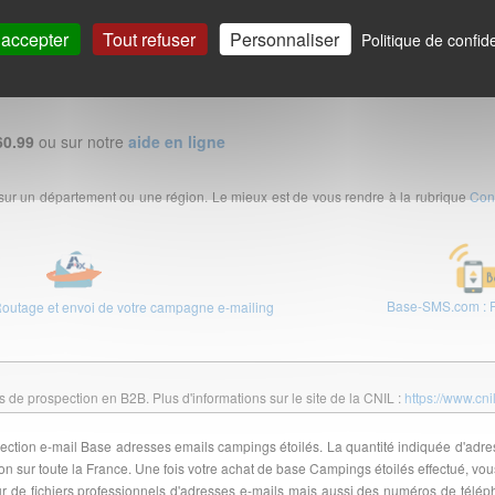
te la France métropolitaine dans un fichier excel par email quelques minutes apr
 accepter
Tout refuser
Personnaliser
Politique de confide
undi au vendredi 9h-12h / 14h-18h.
60.99
ou sur notre
aide en ligne
 sur un département ou une région. Le mieux est de vous rendre à la rubrique
Con
Base-SMS.com : F
Routage et envoi de votre campagne e-mailing
de prospection en B2B. Plus d'informations sur le site de la CNIL :
https://www.cni
rospection e-mail Base adresses emails campings étoilés. La quantité indiquée d'ad
 sur toute la France. Une fois votre achat de base Campings étoilés effectué, vou
 de fichiers professionnels d'adresses e-mails mais aussi des numéros de télé