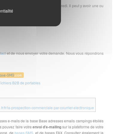
ès votre commande, du lundi au vendredi. Il peut y avoir une ou
ntialité
tact
et de nous envoyer votre demande. Nous vous répondrons
ichiers B2B de portables
l.fr/fr/la-prospection-commerciale-par-courrier-electronique
resses e-mails de la base Base adresses emails campings étoilés
s pouvez faire votre
envoi d'e-mailing
sur la plateforme de votre
phone, de
bases SMS
, et de bases FAX. Consultez également la