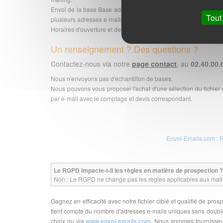
Envoi de la base Base adresses emails campings étoilés sur tou
Tout
plusieurs adresses e-mails pour la même entreprise.
Horaires d'ouverture et de traitement de votre commande : du l
Un renseignement ? Des questions ?
Contactez-nous via notre
page contact
, au
02.40.00.
Nous n'envoyons pas d'échantillon de bases.
Nous pouvons vous proposer l'achat d'une sélection du fichier
par e-mail avec le comptage et devis correspondant.
Envoi-Emails.com : 
Le RGPD impacte-t-il les règles en matière de prospection ?
Non : Le RGPD ne change pas les règles applicables aux mails 
Gagnez en efficacité avec notre fichier ciblé et qualifié de p
tient compte du nombre d'adresses e-mails uniques sans doublon
choix ou via
www.envoi-emails.com
. Nous sommes fournisseur