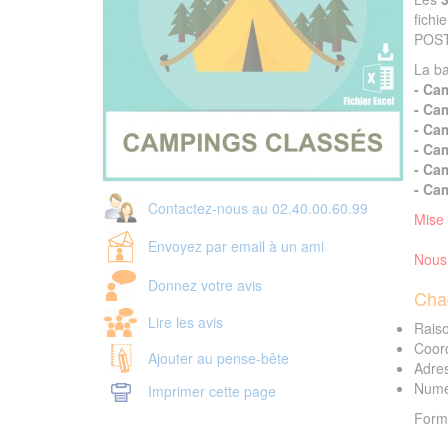
fich
POST
La ba
- Ca
- Ca
- Ca
- Ca
- Ca
- Cam
Contactez-nous au 02.40.00.60.99
Mise 
Envoyez par email à un ami
Nous 
Donnez votre avis
Cha
Lire les avis
Raiso
Coor
Ajouter au pense-bête
Adres
Numér
Imprimer cette page
Forma