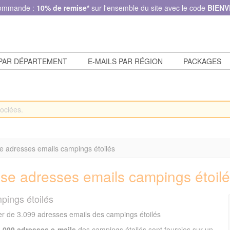
commande :
10% de remise*
sur l'ensemble du site avec le code
BIENV
 PAR DÉPARTEMENT
E-MAILS PAR RÉGION
PACKAGES
 adresses emails campings étoilés
se adresses emails campings étoil
pings étoilés
er de 3.099 adresses emails des campings étoilés
3.099 adresses e-mails
des campings étoilés sont fournies sur un