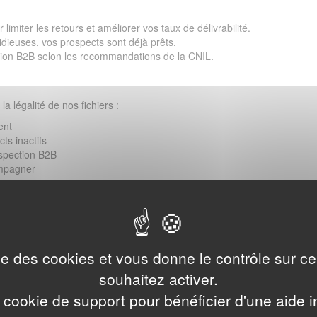
imiter les retours et améliorer vos taux de délivrabilité.
idieuses, vos prospects sont déjà prêts.
tion B2B selon les recommandations de la CNIL.
la légalité de nos fichiers :
ent
ts inactifs
spection B2B
ompagner
ls de votre base via notre service
Envoi-Emails.com
pendant un an à c
ise des cookies et vous donne le contrôle sur 
souhaitez activer.
)
 cookie de support pour bénéficier d'une aide i
érifions et contrôlons chaque jour la validité des adresses e-mails
, ce qui v