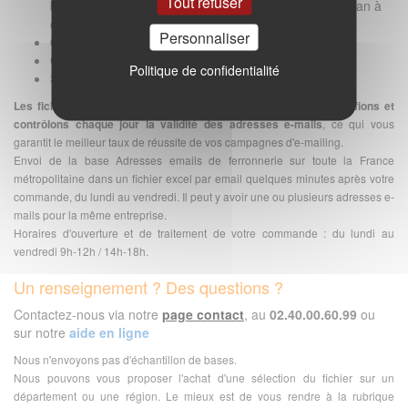
Tout refuser
base via notre service
Envoi-Emails.com
pendant un an à
compter de la date d'achat
Personnaliser
Outil de rédaction et envoi de votre campagne
Gestion des désinscriptions
Politique de confidentialité
Suivi des statistiques (ouvertures, clics, rebonds)
Les fichiers emails sont préparés à la commande car nous vérifions et
contrôlons chaque jour la validité des adresses e-mails
, ce qui vous
garantit le meilleur taux de réussite de vos campagnes d'e-mailing.
Envoi de la base Adresses emails de ferronnerie sur toute la France
métropolitaine dans un fichier excel par email quelques minutes après votre
commande, du lundi au vendredi. Il peut y avoir une ou plusieurs adresses e-
mails pour la même entreprise.
Horaires d'ouverture et de traitement de votre commande : du lundi au
vendredi 9h-12h / 14h-18h.
Un renseignement ? Des questions ?
Contactez-nous via notre
page contact
, au
02.40.00.60.99
ou
sur notre
aide en ligne
Nous n'envoyons pas d'échantillon de bases.
Nous pouvons vous proposer l'achat d'une sélection du fichier sur un
département ou une région. Le mieux est de vous rendre à la rubrique