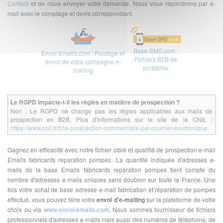
Contact
et de nous envoyer votre demande. Nous vous répondrons par e-
mail avec le comptage et devis correspondant.
Base-SMS.com :
Envoi-Emails.com : Routage et
Fichiers B2B de
envoi de votre campagne e-
portables
mailing
Le RGPD impacte-t-il les règles en matière de prospection ?
Non : Le RGPD ne change pas les règles applicables aux mails de
prospection en B2B. Plus d'informations sur le site de la CNIL :
https://www.cnil.fr/fr/la-prospection-commerciale-par-courrier-electronique
Gagnez en efficacité avec notre fichier ciblé et qualifié de prospection e-mail
Emails fabricants reparation pompes. La quantité indiquée d'adresses e-
mails de la base Emails fabricants reparation pompes tient compte du
nombre d'adresses e-mails uniques sans doublon sur toute la France. Une
fois votre achat de base adresse e-mail fabrication et réparation de pompes
effectué, vous pouvez faire votre
envoi d'e-mailing
sur la plateforme de votre
choix ou via
www.envoi-emails.com
. Nous sommes fournisseur de fichiers
professionnels d'adresses e-mails mais aussi des numéros de téléphone, de