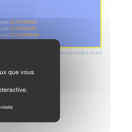
SUMMER20
e code
SUMMER50
 code
SUMMER100
 code
Envoyez par email à un ami
ceux que vous
nteractive.
ntialité