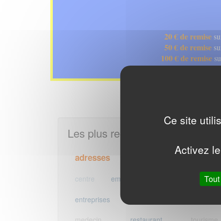
20 € de remise
su
50 € de remise
su
100 € de remise
su
Ce site util
Les plus recherchés
Activez le
adresses
architecte
automobile
emails
Tout
entreprise
centre
email
mails
entreprises
hotel
immobiliere
medecin
restaurant
tourisme