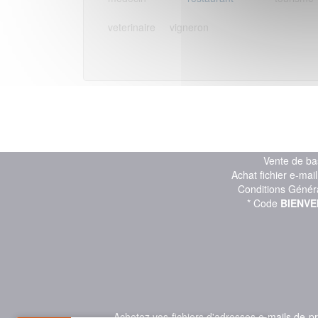
veterinaire
vigneron
Vente de ba
Achat fichier e-mai
Conditions Génér
* Code
BIENVE
Achetez vos fichiers d'adresses e-mails de 