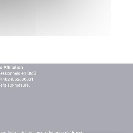
Affiliation
ofessionnels en BtoB
: 44824852600031
iers sur-mesure.
vous fournit des bases de données d'adresses