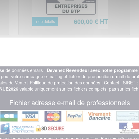
600,00 € HT
+ de détails
Base adresses emails industrie
se de données emails -
Devenez Revendeur avec notre programme d'
l pour votre campagne e-mailing et fichier de prospection e-mail de pr
ales de Vente
|
Politique de protection des données
|
Contact
| SIRET 
NUE2026
valable uniquement sur les fichiers complets, pas sur les fich
500,00 € HT
+ de détails
Fichier adresse e-mail de professionnels
professionnels pour gérer vos campagnes e-mailing. Base-Emails.com 