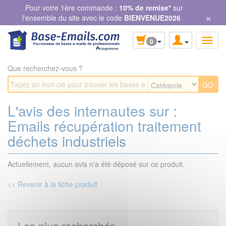
Panneau de gestion des cookies
Pour votre 1ère commande :
10% de remise*
sur
×
l'ensemble du site avec le code
BIENVENUE2026
0
Que recherchez-vous ?
L'avis des internautes sur :
Emails récupération traitement
déchets industriels
Actuellement, aucun avis n'a été déposé sur ce produit.
<< Revenir à la fiche produit
Les plus recherchés