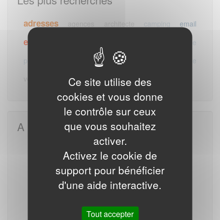
adresses
agences
architecte
camping
email
emails
entreprise
mails
hotel
mairie
pharmacie
profession
restaurant
retraite
veterinaire
vigneron
Ce site utilise des
cookies et vous donne
le contrôle sur ceux
que vous souhaitez
A la une
activer.
E-mails des entreprises du BTP
Activez le cookie de
support pour bénéficier
d'une aide interactive.
Tout accepter