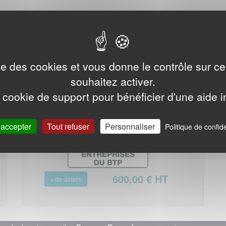
A la une
ise des cookies et vous donne le contrôle sur 
E-mails des entreprises du BTP
souhaitez activer.
 cookie de support pour bénéficier d'une aide i
 accepter
Tout refuser
Personnaliser
Politique de confide
600,00 € HT
+ de détails
Base adresses emails industrie