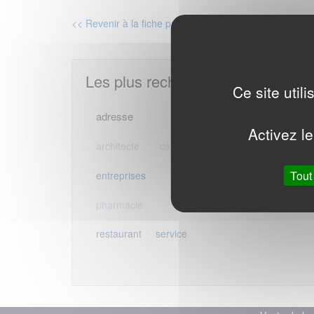
Complete
<< Revenir à la fiche produit
Les plus recherchés
Ce site util
adresses
adresse
agence
Activez le
emails
architecte
camping
email
Tout
hotel
mails
entreprises
mairie
profession
pharmacie
publique
restaurant
service