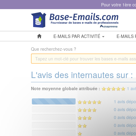
Panneau de gestion des cookies
Pour votre 1ère 
E-MAILS PAR ACTIVITÉ
E-MAILS
Que recherchez-vous ?
L'avis des internautes sur :
Note moyenne globale attribuée :
1 av
100%
1 avis dép
Complete
0%
0 avis dép
Complete
0%
0 avis dép
Complete
0%
0 avis dép
Complete
0%
0 avis dép