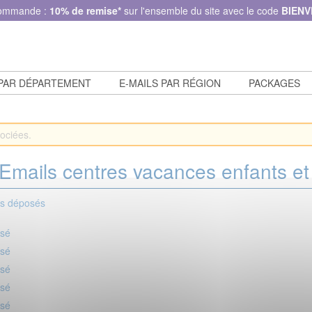
commande :
10% de remise*
sur l'ensemble du site avec le code
BIENV
 PAR DÉPARTEMENT
E-MAILS PAR RÉGION
PACKAGES
 Emails centres vacances enfants et 
is déposés
osé
osé
osé
osé
osé