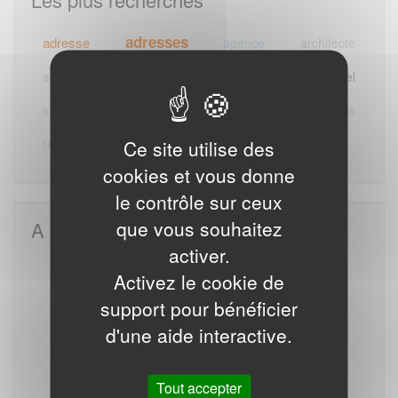
adresses
adresse
agence
architecte
emails
automobile
email
entreprises
hotel
mails
immobiliere
profession
professionnels
retraite
veterinaire
vigneron
Ce site utilise des
cookies et vous donne
le contrôle sur ceux
que vous souhaitez
A la une
activer.
E-mails des entreprises du BTP
Activez le cookie de
support pour bénéficier
d'une aide interactive.
Tout accepter