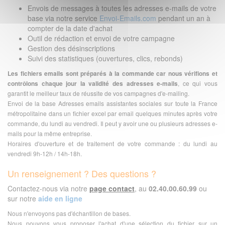
Envois de messages à toutes les adresses e-mails de votre
base via notre service
Envoi-Emails.com
pendant un an à
compter de la date d'achat
Outil de rédaction et envoi de votre campagne
Gestion des désinscriptions
Suivi des statistiques (ouvertures, clics, rebonds)
Les fichiers emails sont préparés à la commande car nous vérifions et
contrôlons chaque jour la validité des adresses e-mails
, ce qui vous
garantit le meilleur taux de réussite de vos campagnes d'e-mailing.
Envoi de la base Adresses emails assistantes sociales sur toute la France
métropolitaine dans un fichier excel par email quelques minutes après votre
commande, du lundi au vendredi. Il peut y avoir une ou plusieurs adresses e-
mails pour la même entreprise.
Horaires d'ouverture et de traitement de votre commande : du lundi au
vendredi 9h-12h / 14h-18h.
Un renseignement ? Des questions ?
Contactez-nous via notre
page contact
, au
02.40.00.60.99
ou
sur notre
aide en ligne
Nous n'envoyons pas d'échantillon de bases.
Nous pouvons vous proposer l'achat d'une sélection du fichier sur un