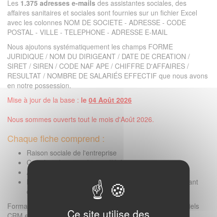
Les
1.375 adresses e-mails
des assistantes sociales, des
affaires sanitaires et sociales sont fournies sur un fichier Excel
avec les colonnes NOM DE SOCIETE - ADRESSE - CODE
POSTAL - VILLE - TELEPHONE - ADRESSE E-MAIL
Nous ajoutons systématiquement les champs FORME
JURIDIQUE / NOM DU DIRIGEANT / DATE DE CREATION /
SIRET / SIREN / CODE NAF APE / CHIFFRE D'AFFAIRES /
RESULTAT / NOMBRE DE SALARIÉS EFFECTIF que nous avons
en notre possession.
Mise à jour de la base :
le
04 Août 2026
Nous sommes ouverts tout le mois d'Août 2026.
Chaque fiche comprend :
Raison sociale de l'entreprise
Coordonnées postales et téléphoniques
Adresse e-mail professionnelle
Numéro SIRET / informations légales / nom du dirigeant
que nous avons en notre possession
Format livré : Excel ou CSV (compatible avec tous vos logiciels
Ce site utilise des
CRM et emailing).