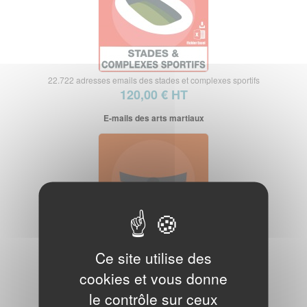
22.722 adresses emails des stades et complexes sportifs
120,00 € HT
E-mails des arts martiaux
3.573 adresses emails des salles et leçons d'arts martiaux
Ce site utilise des
40,00 € HT
cookies et vous donne
E-mails des cours de boxe
le contrôle sur ceux