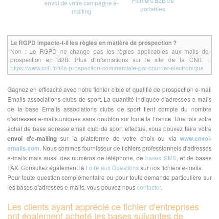
Fichiers B2B de
envoi de votre campagne e-
portables
mailing
Le RGPD impacte-t-il les règles en matière de prospection ?
Non : Le RGPD ne change pas les règles applicables aux mails de
prospection en B2B. Plus d'informations sur le site de la CNIL :
https://www.cnil.fr/fr/la-prospection-commerciale-par-courrier-electronique
Gagnez en efficacité avec notre fichier ciblé et qualifié de prospection e-mail
Emails associations clubs de sport. La quantité indiquée d'adresses e-mails
de la base Emails associations clubs de sport tient compte du nombre
d'adresses e-mails uniques sans doublon sur toute la France. Une fois votre
achat de base adresse email club de sport effectué, vous pouvez faire votre
envoi d'e-mailing
sur la plateforme de votre choix ou via
www.envoi-
emails.com
. Nous sommes fournisseur de fichiers professionnels d'adresses
e-mails mais aussi des numéros de téléphone, de
bases SMS
, et de bases
FAX. Consultez également la
Foire aux Questions
sur nos fichiers e-mails.
Pour toute question complémentaire ou pour toute demande particulière sur
les bases d'adresses e-mails, vous pouvez nous
contacter
.
Les clients ayant apprécié ce fichier d'entreprises
ont également acheté les bases suivantes de