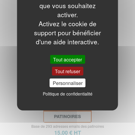
que vous souhaitez
activer.
Activez le cookie de
support pour bénéficier
d'une aide interactive.
Base de 1.028 adresses emails des salles et leçons de boxe
20,00 € HT
Tout accepter
Base adresses e-mails patinoires
Tout refuser
Personnaliser
Politique de confidentialité
Base de 293 adresses emails des patinoires
15,00 € HT