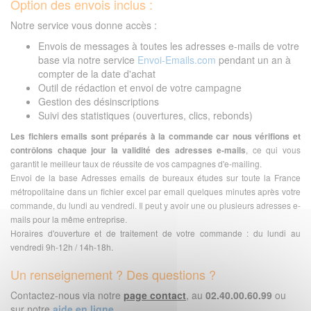
Option des envois inclus :
Notre service vous donne accès :
Envois de messages à toutes les adresses e-mails de votre
base via notre service
Envoi-Emails.com
pendant un an à
compter de la date d'achat
Outil de rédaction et envoi de votre campagne
Gestion des désinscriptions
Suivi des statistiques (ouvertures, clics, rebonds)
Les fichiers emails sont préparés à la commande car nous vérifions et
contrôlons chaque jour la validité des adresses e-mails
, ce qui vous
garantit le meilleur taux de réussite de vos campagnes d'e-mailing.
Envoi de la base Adresses emails de bureaux études sur toute la France
métropolitaine dans un fichier excel par email quelques minutes après votre
commande, du lundi au vendredi. Il peut y avoir une ou plusieurs adresses e-
mails pour la même entreprise.
Horaires d'ouverture et de traitement de votre commande : du lundi au
vendredi 9h-12h / 14h-18h.
Un renseignement ? Des questions ?
Contactez-nous via notre
page contact
, au
02.40.00.60.99
ou
sur notre
aide en ligne