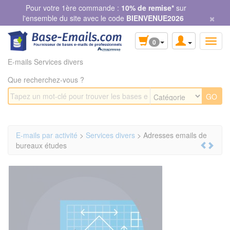
Panneau de gestion des cookies
Pour votre 1ère commande :
10% de remise*
sur
×
l'ensemble du site avec le code
BIENVENUE2026
0
E-mails Services divers
Que recherchez-vous ?
E-mails par activité
>
Services divers
> Adresses emails de
bureaux études